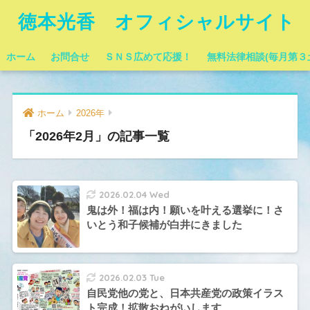
徳本光香 オフィシャルサイト
ホーム
お問合せ
ＳＮＳ広めて応援！
無料法律相談(毎月第３
ホーム
2026年
「2026年2月」の記事一覧
2026.02.04 Wed
鬼は外！福は内！願いを叶える選挙に！さ
いとう和子候補が白井にきました
2026.02.03 Tue
自民党他の党と、日本共産党の政策イラス
ト完成！拡散おねがいします