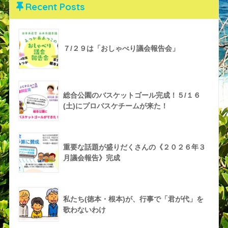
Recent Posts
７/２９は「おしゃべり議会報告会」
総合公園のバスケットゴール完成！５/１６
(土)にプロバスケチームが来た！
重要な話題が盛りだくさんの《２０２６年３
月議会報告》完成
私たち(徳本・根本)が、行事で「君が代」を
歌わないわけ