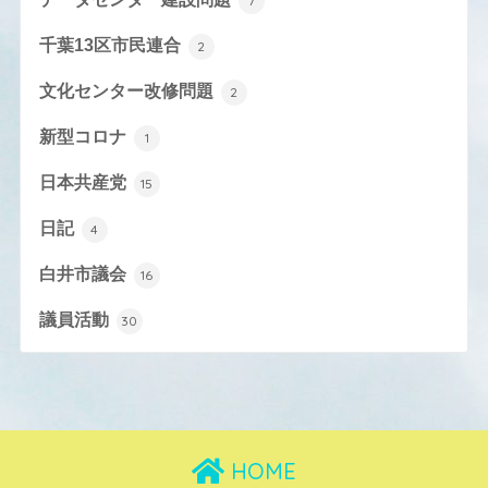
7
千葉13区市民連合
2
文化センター改修問題
2
新型コロナ
1
日本共産党
15
日記
4
白井市議会
16
議員活動
30
HOME