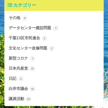
カテゴリー
その他
4
データセンター建設問題
7
千葉13区市民連合
2
文化センター改修問題
2
新型コロナ
1
日本共産党
15
日記
4
白井市議会
16
議員活動
30