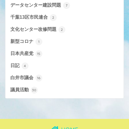
データセンター建設問題
7
千葉13区市民連合
2
文化センター改修問題
2
新型コロナ
1
日本共産党
15
日記
4
白井市議会
16
議員活動
30