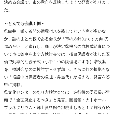
決める会議で、市の意向を反映したような発言がありまし
た。
～とんでも会議！例～
①白井ー鎌ヶ谷間の循環バスを残してという声が多いな
か、話のまとめ役である会長が「市の方針(なくす方向で)
進めたい」と進行し、廃止が決定②桜台の自校式給食につ
いて市に答申を出す方検討会では、桜台保護者が出した安
価で効率的な親子式（小中１つの調理場にする）増設案
を、検討会なのに検討すらせず却下。さらに何の根拠もな
い「増設中は保護者の負担（弁当代）が増える」発言を答
申に掲載。
③文化センターのあり方検討会では、進行役の委員長が冒
頭で「全面廃止するべき」と発言。図書館・大中ホール・
プラネタリウム・郷土資料館全部廃止しろと！？施設存続