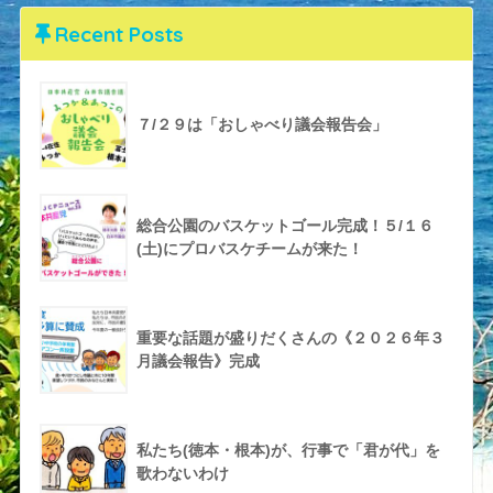
Recent Posts
７/２９は「おしゃべり議会報告会」
総合公園のバスケットゴール完成！５/１６
(土)にプロバスケチームが来た！
重要な話題が盛りだくさんの《２０２６年３
月議会報告》完成
私たち(徳本・根本)が、行事で「君が代」を
歌わないわけ