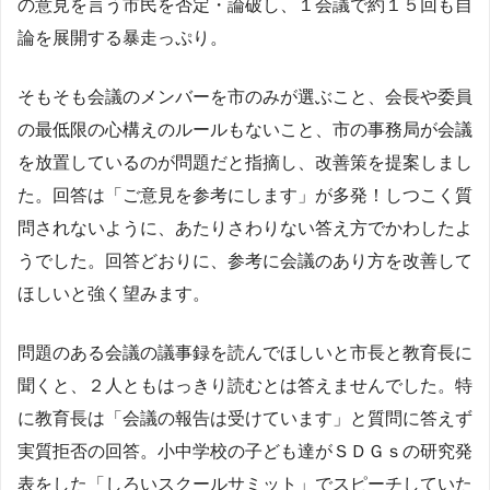
の意見を言う市民を否定・論破し、１会議で約１５回も自
論を展開する暴走っぷり。
そもそも会議のメンバーを市のみが選ぶこと、会長や委員
の最低限の心構えのルールもないこと、市の事務局が会議
を放置しているのが問題だと指摘し、改善策を提案しまし
た。回答は「ご意見を参考にします」が多発！しつこく質
問されないように、あたりさわりない答え方でかわしたよ
うでした。回答どおりに、参考に会議のあり方を改善して
ほしいと強く望みます。
問題のある会議の議事録を読んでほしいと市長と教育長に
聞くと、２人ともはっきり読むとは答えませんでした。特
に教育長は「会議の報告は受けています」と質問に答えず
実質拒否の回答。小中学校の子ども達がＳＤＧｓの研究発
表をした「しろいスクールサミット」でスピーチしていた