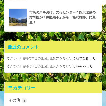
市民の声を受け、文化センター４館大改修の
方向性が「機能縮小」から「機能維持」に変
更！
最近のコメント
ウクライナ侵略の本当の原因と止め方を考えた
に
徳本光香
より
ウクライナ侵略の本当の原因と止め方を考えた
に
kokoro
より
カテゴリー
その他
4