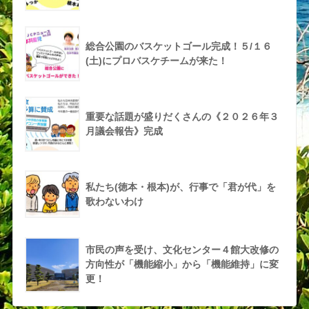
総合公園のバスケットゴール完成！５/１６
(土)にプロバスケチームが来た！
重要な話題が盛りだくさんの《２０２６年３
月議会報告》完成
私たち(徳本・根本)が、行事で「君が代」を
歌わないわけ
市民の声を受け、文化センター４館大改修の
方向性が「機能縮小」から「機能維持」に変
更！