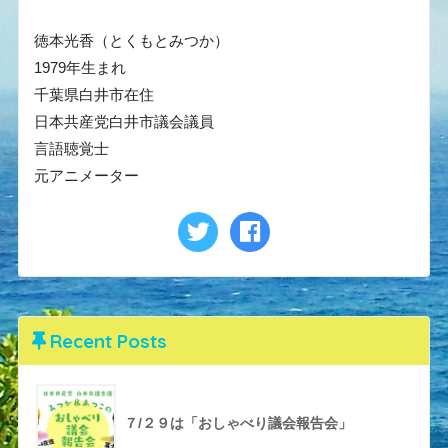
徳本光香（とくもとみつか）
1979年生まれ
千葉県白井市在住
日本共産党白井市議会議員
言語聴覚士
元アニメーター
Recent Posts
７/２９は「おしゃべり議会報告会」