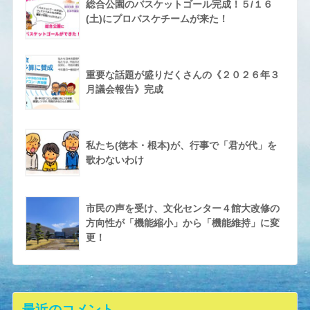
総合公園のバスケットゴール完成！５/１６
(土)にプロバスケチームが来た！
重要な話題が盛りだくさんの《２０２６年３
月議会報告》完成
私たち(徳本・根本)が、行事で「君が代」を
歌わないわけ
市民の声を受け、文化センター４館大改修の
方向性が「機能縮小」から「機能維持」に変
更！
最近のコメント