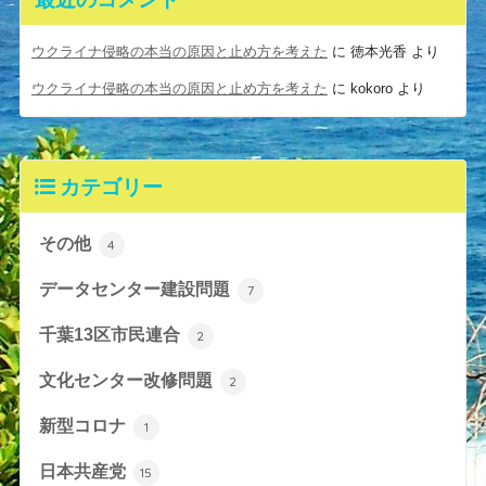
ウクライナ侵略の本当の原因と止め方を考えた
に
徳本光香
より
ウクライナ侵略の本当の原因と止め方を考えた
に
kokoro
より
カテゴリー
その他
4
データセンター建設問題
7
千葉13区市民連合
2
文化センター改修問題
2
新型コロナ
1
日本共産党
15